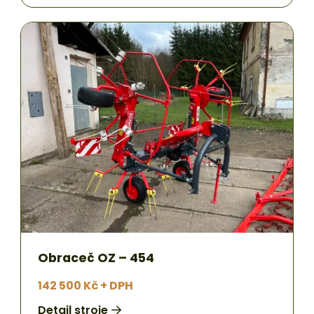
Obraceč OZ – 454
142 500 Kč + DPH
Detail stroje