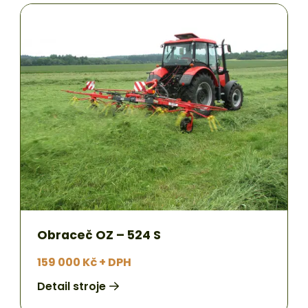
Obraceč OZ – 524 S
159 000 Kč + DPH
Detail stroje