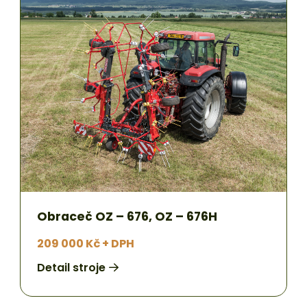
Obraceč OZ – 676, OZ – 676H
209 000 Kč + DPH
Detail stroje