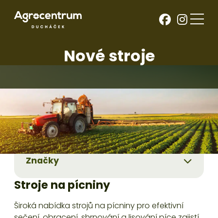
Nové stroje
Kategorie
Značky
Stroje na pícniny
Široká nabídka strojů na pícniny pro efektivní
sečení, obracení, shrnování a lisování píce zajistí