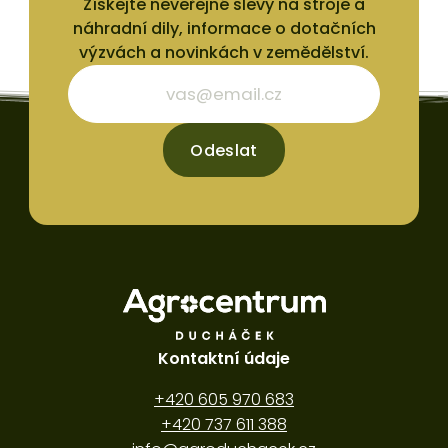
Získejte neveřejné slevy na stroje a
náhradní dily, informace o dotačních
výzvách a novinkách v zemědělství.
Odeslat
Kontaktní údaje
+420 605 970 683
+420 737 611 388