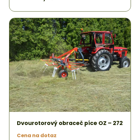
Dvourotorový obraceč píce OZ – 272
Cena na dotaz