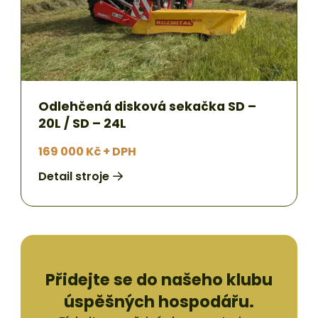
Odlehčená disková sekačka SD –
20L / SD – 24L
169 000 Kč + DPH
Detail stroje
Přidejte se do našeho klubu
úspěšných hospodářu.