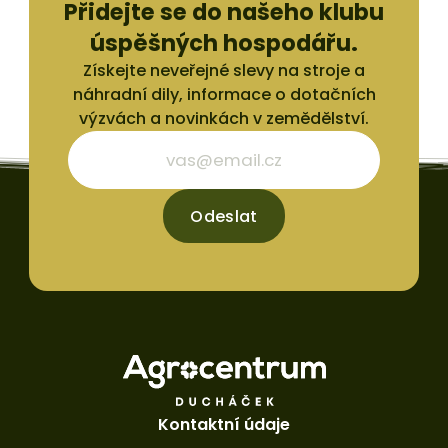
Přidejte se do našeho klubu
úspěšných hospodářu.
Získejte neveřejné slevy na stroje a
náhradní dily, informace o dotačních
výzvách a novinkách v zemědělství.
Odeslat
Kontaktní údaje