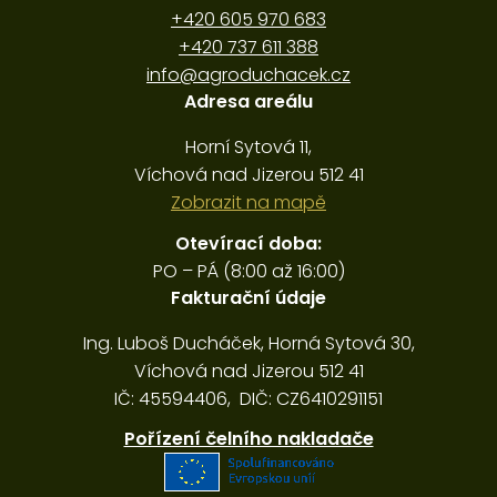
+420 605 970 683
+420 737 611 388
info@agroduchacek.cz
Adresa areálu
Horní Sytová 11,
Víchová nad Jizerou 512 41
Zobrazit na mapě
Otevírací doba:
PO – PÁ (8:00 až 16:00)
Fakturační údaje
Ing. Luboš Ducháček, Horná Sytová 30,
Víchová nad Jizerou 512 41
IČ: 45594406, DIČ: CZ6410291151
Pořízení čelního nakladače