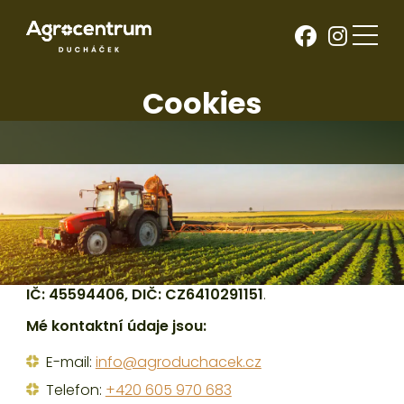
Cookies
Kdo jsem?
Jsem
Ing. Luboš Ducháček
s kontaktní adresou
Horná Sytová 30, Víchová nad Jizerou 512 41
IČ: 45594406, DIČ: CZ6410291151
.
Mé kontaktní údaje jsou:
E-mail:
info@agroduchacek.cz
Telefon:
+420 605 970 683