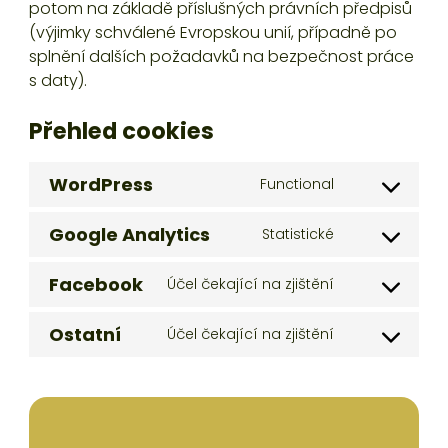
potom na základě příslušných právních předpisů
(výjimky schválené Evropskou unií, případně po
splnění dalších požadavků na bezpečnost práce
s daty).
Přehled cookies
WordPress
Functional
Consent
to
Google Analytics
Statistické
service
Consent
wordpress
to
Facebook
Účel čekající na zjištění
service
Consent
google-
to
Ostatní
Účel čekající na zjištění
analytics
service
Consent
facebook
to
service
ostatní