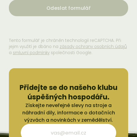
Odeslat formulář
Tento formulář je chráněn technologií reCAPTCHA. Při
jejim využití je dbáno na
zásady ochrany osobních údajů
a
smluvní podmínky
společnosti Google.
Přidejte se do našeho klubu
úspěšných hospodářu.
Získejte neveřejné slevy na stroje a
náhradní dily, informace o dotačních
výzvách a novinkách v zemědělství.