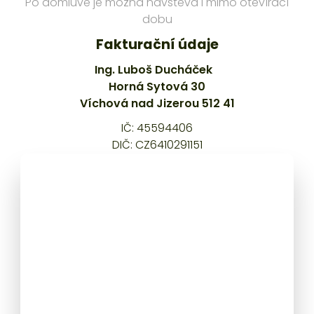
Po domluvě je možná návštěva i mimo otevírací
dobu
Fakturační údaje
Ing. Luboš Ducháček
Horná Sytová 30
Víchová nad Jizerou 512 41
IČ: 45594406
DIČ: CZ6410291151