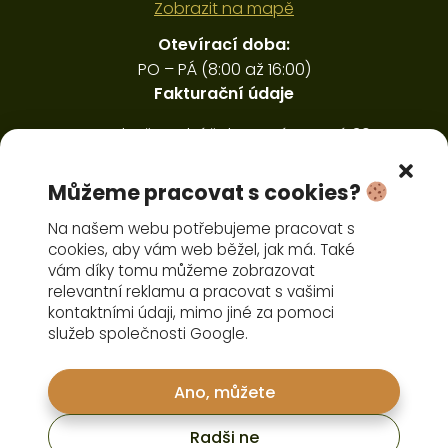
Zobrazit na mapě
Otevírací doba:
PO – PÁ (8:00 až 16:00)
Fakturační údaje
Ing. Luboš Ducháček, Horná Sytová 30,
Víchová nad Jizerou 512 41
IČ: 45594406, DIČ: CZ6410291151
Můžeme pracovat s cookies?
Pořízení čelního nakladače
Na našem webu potřebujeme pracovat s
cookies, aby vám web běžel, jak má. Také
vám díky tomu můžeme zobrazovat
relevantní reklamu a pracovat s vašimi
kontaktními údaji, mimo jiné za pomoci
služeb společnosti Google.
Nové stroje
Ano, můžete
Agrobazar
Náhradní díly a servis
Radši ne