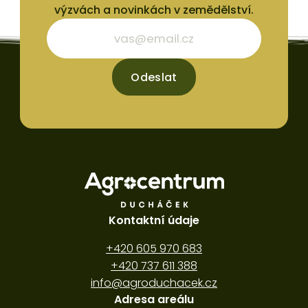
výzvách a novinkách v zemědělství.
Odeslat
Kontaktní údaje
+420 605 970 683
+420 737 611 388
info@agroduchacek.cz
Adresa areálu