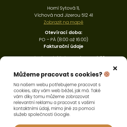
Horní Sytová 11,
Víchová nad Jizerou 512 41
Zobrazit na mapě
Otevírací doba:
PO – PÁ (8:00 až 16:00)
Fakturační údaje
Ing. Luboš Ducháček, Horná Sytová 30,
Víchová nad Jizerou 512 41
IČ: 45594406, DIČ: CZ6410291151
Můžeme pracovat s cookies?
Pořízení čelního nakladače
Na našem webu potřebujeme pracovat s
cookies, aby vám web běžel, jak má. Také
vám díky tomu můžeme zobrazovat
relevantní reklamu a pracovat s vašimi
kontaktními údaji, mimo jiné za pomoci
služeb společnosti Google.