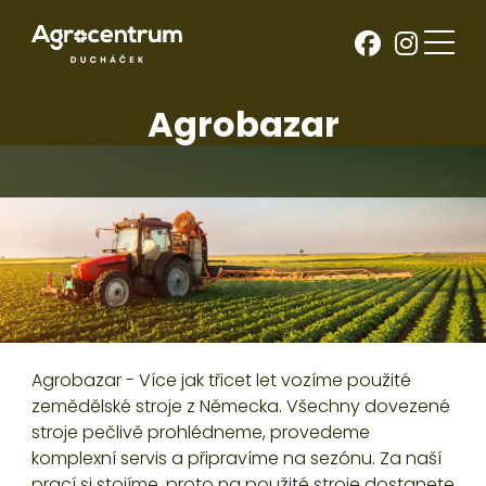
Agrobazar
Kategorie
Naše nabídka
Agrobazar - Více jak třicet let vozíme použité
zemědělské stroje z Německa. Všechny dovezené
stroje pečlivě prohlédneme, provedeme
komplexní servis a připravíme na sezónu. Za naší
prací si stojíme, proto na použité stroje dostanete