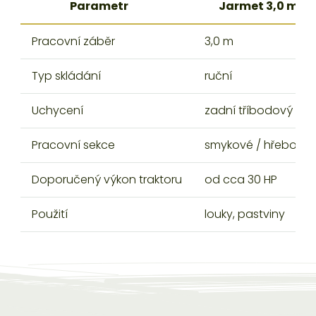
Parametr
Jarmet 3,0 m
Pracovní záběr
3,0 m
Typ skládání
ruční
Uchycení
zadní tříbodový zá
Pracovní sekce
smykové / hřebové
Doporučený výkon traktoru
od cca 30 HP
Použití
louky, pastviny