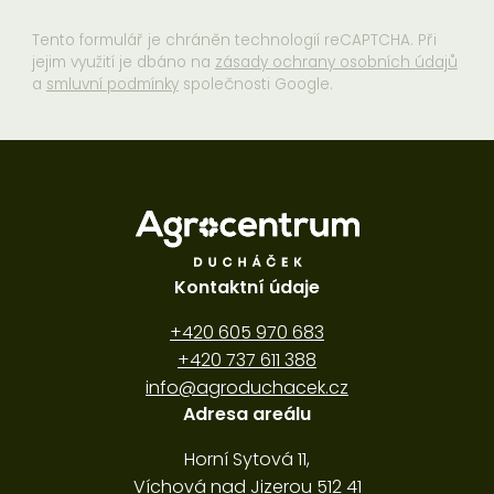
Tento formulář je chráněn technologií reCAPTCHA. Při
jejim využití je dbáno na
zásady ochrany osobních údajů
a
smluvní podmínky
společnosti Google.
Kontaktní údaje
+420 605 970 683
+420 737 611 388
info@agroduchacek.cz
Adresa areálu
Horní Sytová 11,
Víchová nad Jizerou 512 41