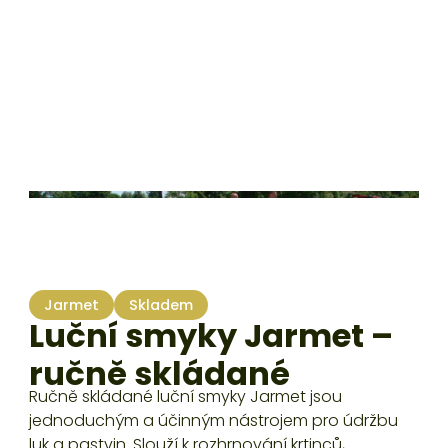
Jarmet
Skladem
Luční smyky Jarmet –
ručně skládané
Ručně skládané luční smyky Jarmet jsou
jednoduchým a účinným nástrojem pro údržbu
luk a pastvin. Slouží k rozhrnování krtinců,