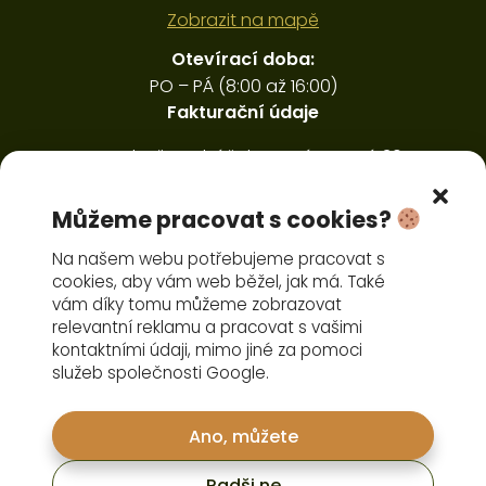
Zobrazit na mapě
Otevírací doba:
PO – PÁ (8:00 až 16:00)
Fakturační údaje
Ing. Luboš Ducháček, Horná Sytová 30,
Víchová nad Jizerou 512 41
IČ: 45594406, DIČ: CZ6410291151
Můžeme pracovat s cookies?
Pořízení čelního nakladače
Na našem webu potřebujeme pracovat s
cookies, aby vám web běžel, jak má. Také
vám díky tomu můžeme zobrazovat
relevantní reklamu a pracovat s vašimi
kontaktními údaji, mimo jiné za pomoci
služeb společnosti Google.
Nové stroje
Ano, můžete
Agrobazar
Náhradní díly a servis
Radši ne