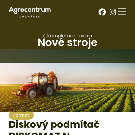
Kompletní nabídka
Nové stroje
Farmet
Diskové podmítače
Zpracování půdy
Farmet
Diskový podmítač