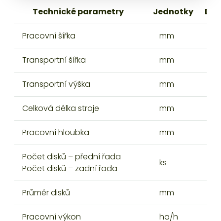
Technické parametry
Jednotky
Dis
Pracovní šířka
mm
3 
Transportní šířka
mm
3 
Transportní výška
mm
1 
Celková délka stroje
mm
3 
Pracovní hloubka
mm
6
Počet disků – přední řada
12
ks
Počet disků – zadní řada
12
Průměr disků
mm
6
Pracovní výkon
ha/h
3–