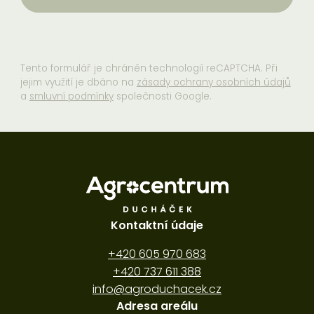
Tento formulář je chráněn technologií reCAPTCHA. Při
jejim využití je dbáno na
zásady ochrany osobních údajů
a
smluvní podmínky
společnosti Google.
Kontaktní údaje
+420 605 970 683
+420 737 611 388
info@agroduchacek.cz
Adresa areálu