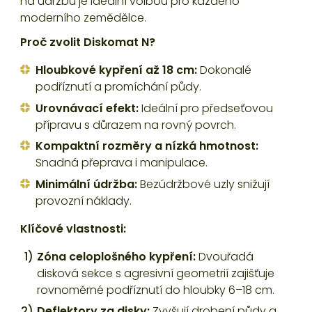
na údržbu je ideální volbou pro každého
moderního zemědělce.
Proč zvolit Diskomat N?
Hloubkové kypření až 18 cm:
Dokonalé
podříznutí a promíchání půdy.
Urovnávací efekt:
Ideální pro předseťovou
přípravu s důrazem na rovný povrch.
Kompaktní rozměry a nízká hmotnost:
Snadná přeprava i manipulace.
Minimální údržba:
Bezúdržbové uzly snižují
provozní náklady.
Klíčové vlastnosti:
Zóna celoplošného kypření:
Dvouřadá
disková sekce s agresivní geometrií zajišťuje
rovnoměrné podříznutí do hloubky 6–18 cm.
Deflektory za disky:
Zvyšují drobení půdy a