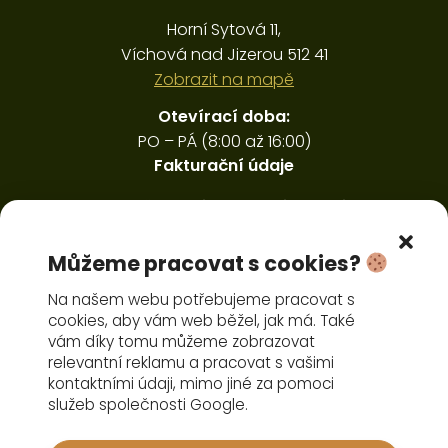
Horní Sytová 11,
Víchová nad Jizerou 512 41
Zobrazit na mapě
Otevírací doba:
PO – PÁ (8:00 až 16:00)
Fakturační údaje
Ing. Luboš Ducháček, Horná Sytová 30,
Víchová nad Jizerou 512 41
IČ: 45594406, DIČ: CZ6410291151
Můžeme pracovat s cookies?
Pořízení čelního nakladače
Na našem webu potřebujeme pracovat s
cookies, aby vám web běžel, jak má. Také
vám díky tomu můžeme zobrazovat
relevantní reklamu a pracovat s vašimi
kontaktními údaji, mimo jiné za pomoci
služeb společnosti Google.