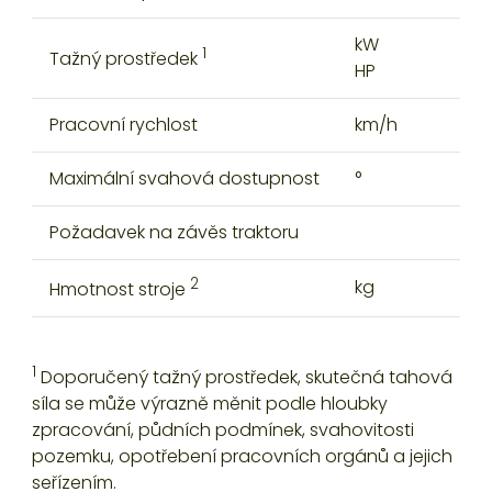
kW
10
1
Tažný prostředek
HP
14
Pracovní rychlost
km/h
10
Maximální svahová dostupnost
°
6
Požadavek na závěs traktoru
TB
2
kg
2
Hmotnost stroje
1
Doporučený tažný prostředek, skutečná tahová
síla se může výrazně měnit podle hloubky
zpracování, půdních podmínek, svahovitosti
pozemku, opotřebení pracovních orgánů a jejich
seřízením.